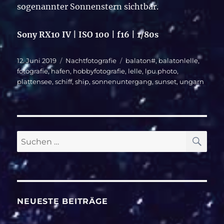
sogenannter Sonnenstern sichtbar.
Sony RX10 IV | ISO 100 | f16 | 1/80s
Veröffentlicht
Kategorien
Schlagwörter
12. Juni 2019
Nachtfotografie
balaton#
,
balatonlelle
,
am
fotografie
,
hafen
,
hobbyfotografie
,
lelle
,
lpu.photo
,
plattensee
,
schiff
,
ship
,
sonnenuntergang
,
sunset
,
ungarn
SU
Suche
nach:
NEUESTE BEITRÄGE