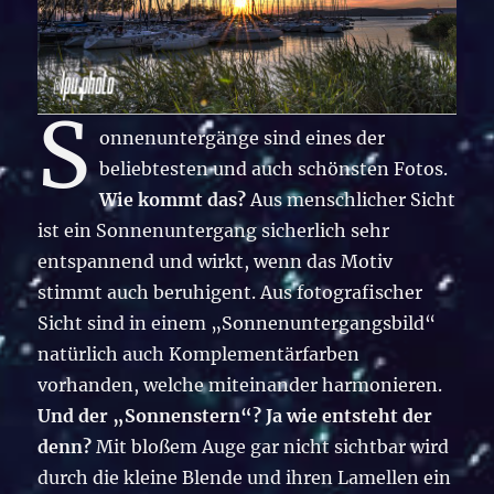
S
onnenuntergänge sind eines der
beliebtesten und auch schönsten Fotos.
Wie kommt das?
Aus menschlicher Sicht
ist ein Sonnenuntergang sicherlich sehr
entspannend und wirkt, wenn das Motiv
stimmt auch beruhigent. Aus fotografischer
Sicht sind in einem „Sonnenuntergangsbild“
natürlich auch Komplementärfarben
vorhanden, welche miteinander harmonieren.
Und der „Sonnenstern“? Ja wie entsteht der
denn?
Mit bloßem Auge gar nicht sichtbar wird
durch die kleine Blende und ihren Lamellen ein