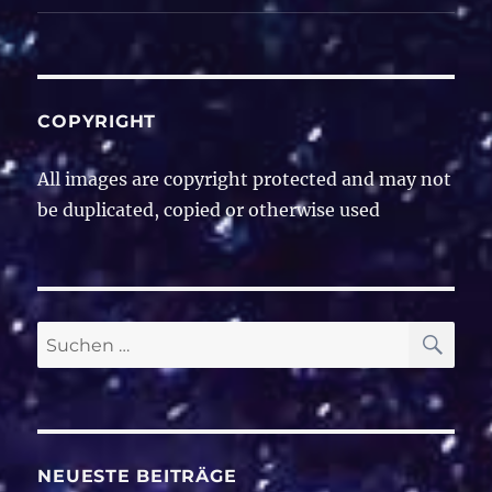
COPYRIGHT
All images are copyright protected and may not
be duplicated, copied or otherwise used
SU
Suche
nach:
NEUESTE BEITRÄGE